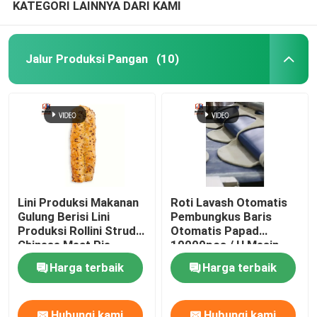
KATEGORI LAINNYA DARI KAMI
Jalur Produksi Pangan
(10)
Lini Produksi Makanan
Roti Lavash Otomatis
Gulung Berisi Lini
Pembungkus Baris
Produksi Rollini Strudel
Otomatis Papad
Chinese Meat Pie
10000pcs / H Mesin
Pembuat Roti Rata
Harga terbaik
Harga terbaik
Hubungi kami
Hubungi kami