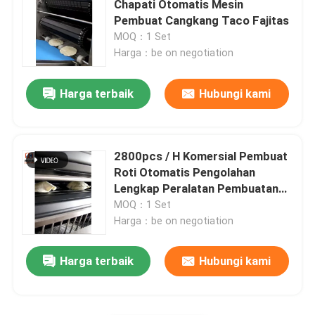
Chapati Otomatis Mesin
Pembuat Cangkang Taco Fajitas
Mesin Tortilla Kompak
MOQ：1 Set
Harga：be on negotiation
Mesin Roti Lavash
Harga terbaik
Hubungi kami
Mesin Pembuat Donat
2800pcs / H Komersial Pembuat
Lini Produksi Hamburger Cina
Roti Otomatis Pengolahan
Lengkap Peralatan Pembuatan
Tortilla
MOQ：1 Set
Lini Produksi Pai Daging Cina
Harga：be on negotiation
Harga terbaik
Hubungi kami