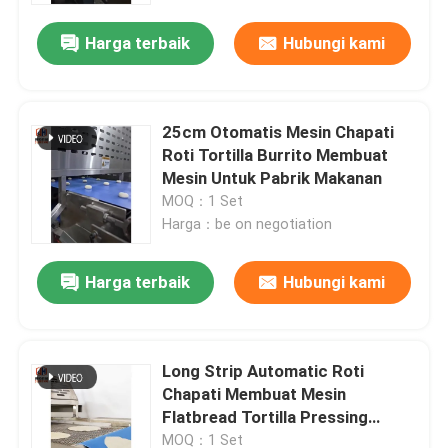
Harga terbaik
Hubungi kami
25cm Otomatis Mesin Chapati
Roti Tortilla Burrito Membuat
Mesin Untuk Pabrik Makanan
MOQ：1 Set
Harga：be on negotiation
Harga terbaik
Hubungi kami
Rumah
Long Strip Automatic Roti
Produk
Chapati Membuat Mesin
Flatbread Tortilla Pressing
Machine
Tentang kami
MOQ：1 Set