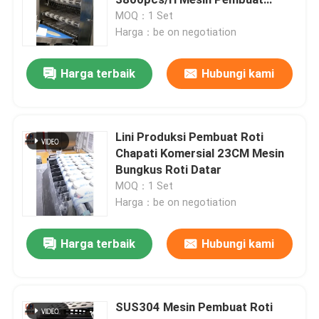
Tortilla
MOQ：1 Set
Harga：be on negotiation
Lini Produksi Tortilla
Harga terbaik
Hubungi kami
Lini Produksi Basis Pizza
Mesin Pembuat Croissant
Lini Produksi Pembuat Roti
Chapati Komersial 23CM Mesin
Bungkus Roti Datar
Lini Produksi Puff Pastry
MOQ：1 Set
Harga：be on negotiation
Mesin Pembuat Lachha Paratha
Harga terbaik
Hubungi kami
Mesin Pembuat Roti Canai
SUS304 Mesin Pembuat Roti
Mesin Pembuat Roti Chapati