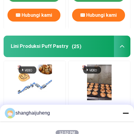
Hubungi kami
Hubungi kami
Lini Produksi Puff Pastry
(25)
Komersial Kapasitas
Peralatan Lini Produksi
Tinggi Otomatis Puff
Roti Mentega Puff
shanghaijuheng
Pastry Produksi Line
Pastry Hasil Tinggi
Kayu Manis Roll Mesin
12000pcs/H
12:52 PM