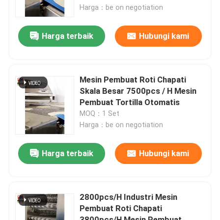
Harga：be on negotiation
Tur Pabrik
Harga terbaik
Hubungi kami
Kontrol kualitas
Mesin Pembuat Roti Chapati
Hubungi kami
Skala Besar 7500pcs / H Mesin
Pembuat Tortilla Otomatis
MOQ：1 Set
Berita
Harga：be on negotiation
Kasus
Harga terbaik
Hubungi kami
Permintaan Penawaran
2800pcs/H Industri Mesin
Pembuat Roti Chapati
Jalur Produksi Pangan
3800pcs/H Mesin Pembuat