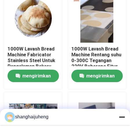
Tur Pabrik
Kontrol kualitas
1000W Lavash Bread
1000W Lavash Bread
Hubungi kami
Machine Fabricator
Machine Rentang suhu
Stainless Steel Untuk
0-300C Tegangan
Pengalaman Bakery
220V Beberapa Fitur
Berita
Ultimate
mengirimkan
mengirimkan
permintaan
permintaan
Kasus
Permintaan Penawaran
shanghaijuheng
Jalur Produksi Pangan