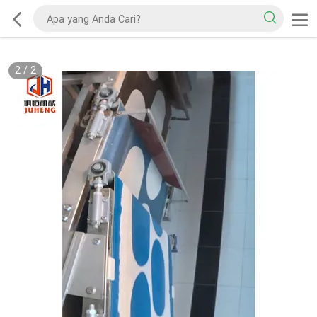
2
/
2