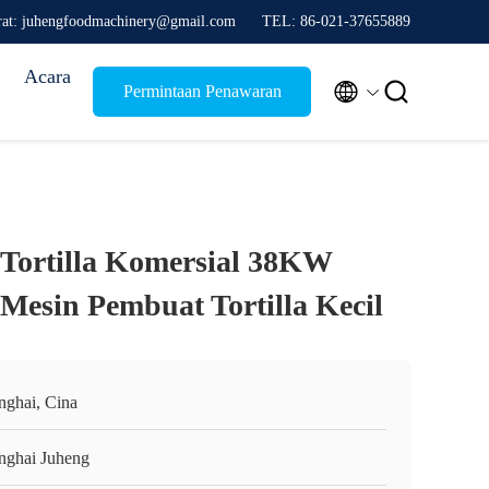
rat: juhengfoodmachinery@gmail.com
TEL: 86-021-37655889
Acara


Permintaan Penawaran
 Tortilla Komersial 38KW
esin Pembuat Tortilla Kecil
nghai, Cina
nghai Juheng