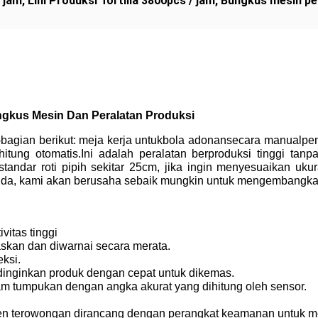
/ jam
,
Lini Produksi Tortilla 3800pcs / jam
,
Bungkus mesin pem
ungkus Mesin Dan Peralatan Produksi
n-bagian berikut: meja kerja untuk
bola adonan
secara manual
pe
itung otomatis.Ini adalah peralatan berproduksi tinggi tan
andar roti pipih sekitar 25cm, jika ingin menyesuaikan uku
nda, kami akan berusaha sebaik mungkin untuk mengembangkan
itas tinggi
naskan dan diwarnai secara merata.
ksi.
inginkan produk dengan cepat untuk dikemas.
tumpukan dengan angka akurat yang dihitung oleh sensor.
en terowongan dirancang dengan perangkat keamanan untuk m