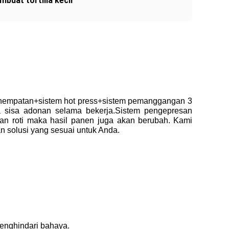
buat tortilla kecil
nempatan
+sistem hot press+sistem pemanggangan 3
pa sisa adonan selama bekerja.Sistem pengepresan
ran roti maka hasil panen juga akan berubah.
Kami
 solusi yang sesuai untuk Anda.
enghindari bahaya.