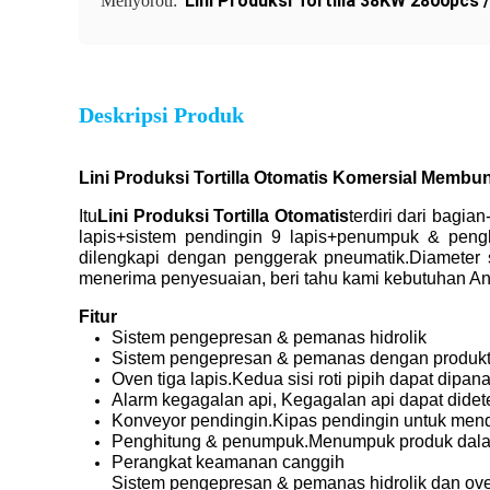
Lini Produksi Tortilla 38KW 2800pcs 
Menyoroti:
Deskripsi Produk
Lini Produksi Tortilla Otomatis Komersial Memb
Itu
Lini Produksi Tortilla Otomatis
terdiri dari bagia
lapis+sistem pendingin 9 lapis+penumpuk & pengh
dilengkapi dengan penggerak pneumatik.Diameter st
menerima penyesuaian, beri tahu kami kebutuhan A
Fitur
Sistem pengepresan & pemanas hidrolik
Sistem pengepresan & pemanas dengan produktiv
Oven tiga lapis.Kedua sisi roti pipih dapat dipa
Alarm kegagalan api, Kegagalan api dapat didete
Konveyor pendingin.Kipas pendingin untuk mend
Penghitung & penumpuk.Menumpuk produk dalam 
Perangkat keamanan canggih
Sistem pengepresan & pemanas hidrolik dan ov