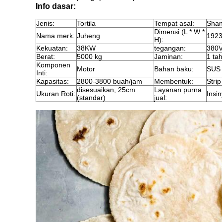
Info dasar:
Jenis:
Tortila
Tempat asal:
Shan
Dimensi (L * W *
Nama merk:
Juheng
192
H):
Kekuatan:
38KW
tegangan:
380
Berat:
5000 kg
Jaminan:
1 ta
Komponen
Motor
Bahan baku:
SUS 
Inti:
Kapasitas:
2800-3800 buah/jam
Membentuk:
Stri
disesuaikan, 25cm
Layanan purna
Ukuran Roti:
Insi
(standar)
jual: