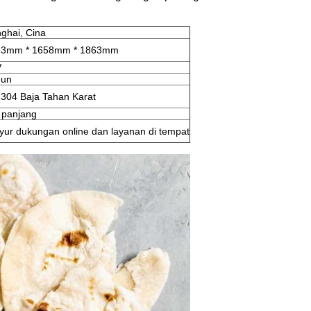
ghai, Cina
33mm * 1658mm * 1863mm
V
hun
304 Baja Tahan Karat
p panjang
nyur dukungan online dan layanan di tempat